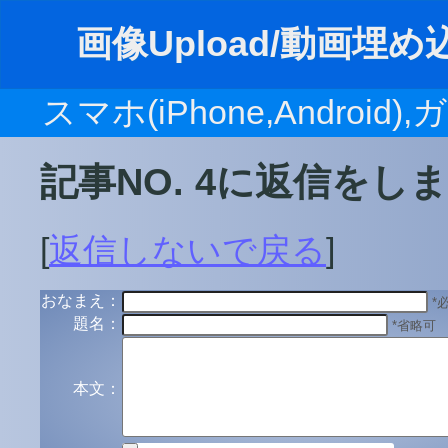
画像Upload/動画埋め込み
スマホ(iPhone,Android
記事NO. 4に返信をし
[
返信しないで戻る
]
おなまえ：
*
題名：
*省略可
本文：