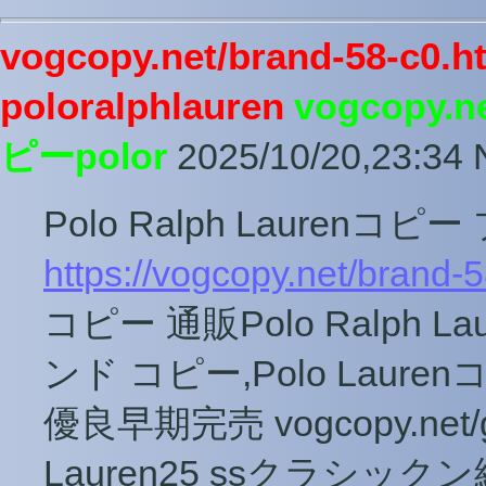
vogcopy.net/brand-58-
poloralphlauren
vogcopy.
ピーpolor
2025/10/20,23:34
N
Polo Ralph Laurenコ
https://vogcopy.net/brand-
コピー 通販Polo Ralph
ンド コピー,Polo Lau
優良早期完売 vogcopy.net/goo
Lauren25 ssクラシッ