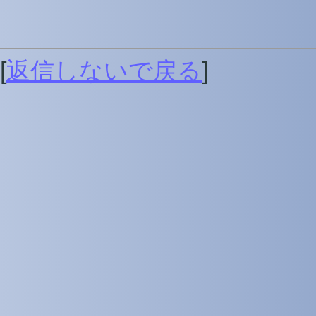
[
返信しないで戻る
]