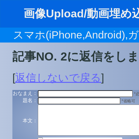
画像Upload/動画埋め込み
スマホ(iPhone,Android
記事NO. 2に返信をし
[
返信しないで戻る
]
おなまえ：
*
題名：
*省略可
本文：