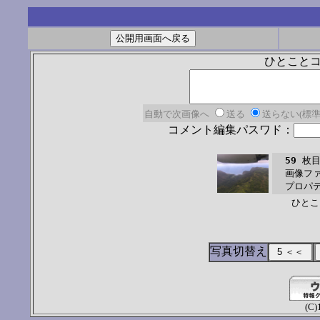
ひとこと
自動で次画像へ
送る
送らない(標準
コメント編集パスワド：
59
 枚目
  画像ファイ
  プロパティ
ひとこ
写真切替え
(C)